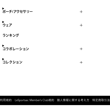
ポーチ/アクセサリー
ウェア
ランキング
コラボレーション
コレクション
利用規約
LeSportsac Member’s Club規約
個人情報に関する考え方
特定商取引法