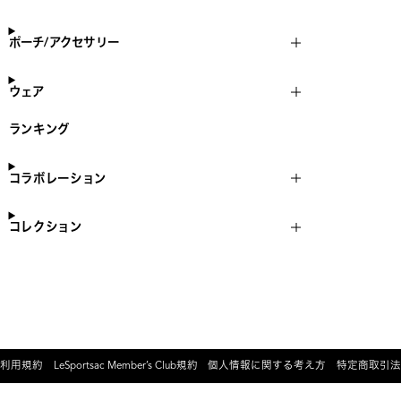
ポーチ/アクセサリー
ウェア
ランキング
コラボレーション
コレクション
利用規約
LeSportsac Member’s Club規約
個人情報に関する考え方
特定商取引法