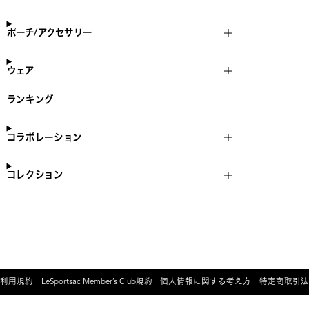
ポーチ/アクセサリー
ウェア
ランキング
コラボレーション
コレクション
利用規約
LeSportsac Member’s Club規約
個人情報に関する考え方
特定商取引法