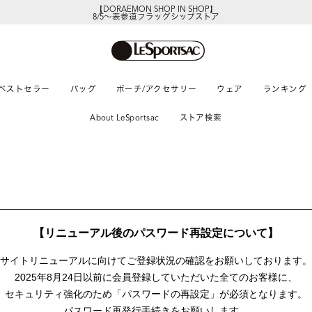
【DORAEMON SHOP IN SHOP】
8/5～表参道フラッグシップストア
ベストセラー
バッグ
ポーチ/アクセサリー
ウェア
ランキング
About LeSportsac
ストア検索
【リニューアル後のパスワード再設定について】
サイトリニューアルに向けて
ご登録状況の確認をお願いしております。
2025年8月24日以前に
会員登録していただいた全てのお客様に、
セキュリティ強化のため「パスワードの再設定」が
必須となります。
パスワード再発行手続きをお願いします。