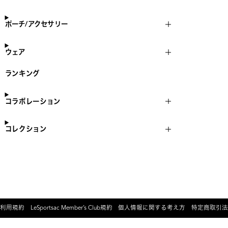
ポーチ/アクセサリー
ウェア
ランキング
コラボレーション
コレクション
利用規約
LeSportsac Member’s Club規約
個人情報に関する考え方
特定商取引法