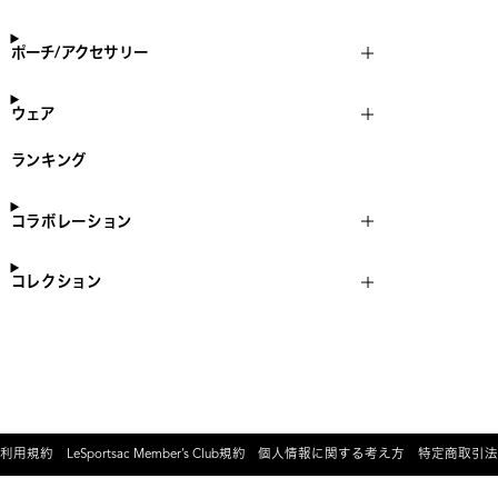
ポーチ/アクセサリー
ウェア
ランキング
コラボレーション
コレクション
利用規約
LeSportsac Member’s Club規約
個人情報に関する考え方
特定商取引法