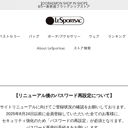
【DORAEMON SHOP IN SHOP】
8/5～表参道フラッグシップストア
ベストセラー
バッグ
ポーチ/アクセサリー
ウェア
ランキング
About LeSportsac
ストア検索
【リニューアル後のパスワード再設定について】
サイトリニューアルに向けて
ご登録状況の確認をお願いしております。
2025年8月24日以前に
会員登録していただいた全てのお客様に、
セキュリティ強化のため「パスワードの再設定」が
必須となります。
パスワード再発行手続きをお願いします。