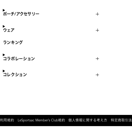
ポーチ/アクセサリー
ウェア
ランキング
コラボレーション
コレクション
利用規約
LeSportsac Member’s Club規約
個人情報に関する考え方
特定商取引法