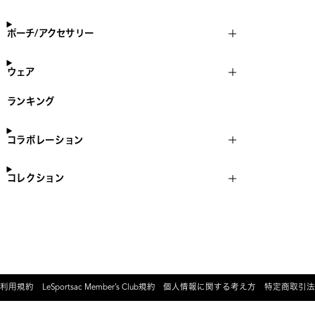
ポーチ/アクセサリー
ウェア
ランキング
コラボレーション
コレクション
利用規約
LeSportsac Member’s Club規約
個人情報に関する考え方
特定商取引法