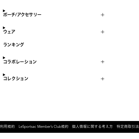
ポーチ/アクセサリー
ウェア
ランキング
コラボレーション
コレクション
利用規約
LeSportsac Member’s Club規約
個人情報に関する考え方
特定商取引法