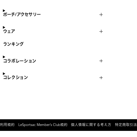
ポーチ/アクセサリー
ウェア
ランキング
コラボレーション
コレクション
利用規約
LeSportsac Member’s Club規約
個人情報に関する考え方
特定商取引法