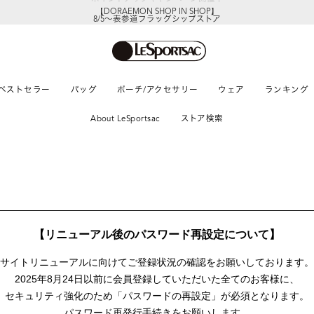
【DORAEMON SHOP IN SHOP】
8/5～表参道フラッグシップストア
ベストセラー
バッグ
ポーチ/アクセサリー
ウェア
ランキング
About LeSportsac
ストア検索
【リニューアル後のパスワード再設定について】
サイトリニューアルに向けて
ご登録状況の確認をお願いしております。
2025年8月24日以前に
会員登録していただいた全てのお客様に、
セキュリティ強化のため「パスワードの再設定」が
必須となります。
パスワード再発行手続きをお願いします。