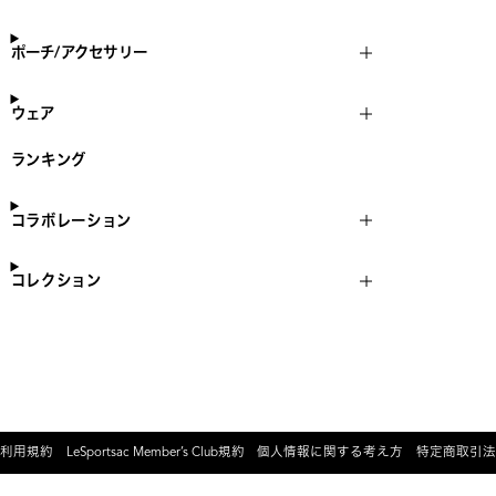
ポーチ/アクセサリー
ウェア
ランキング
コラボレーション
コレクション
利用規約
LeSportsac Member’s Club規約
個人情報に関する考え方
特定商取引法