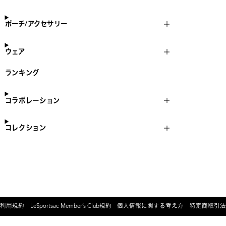
ポーチ/アクセサリー
ウェア
ランキング
コラボレーション
コレクション
利用規約
LeSportsac Member’s Club規約
個人情報に関する考え方
特定商取引法