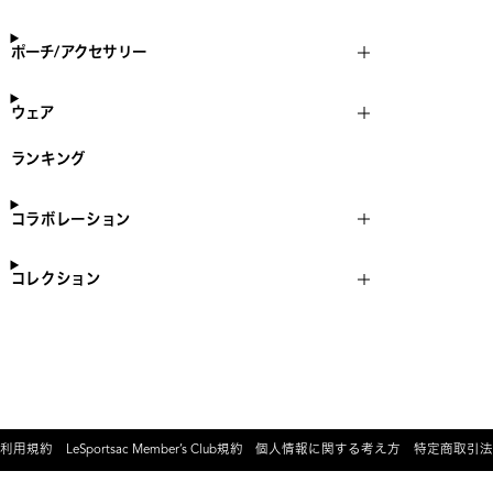
ポーチ/アクセサリー
ウェア
ランキング
コラボレーション
コレクション
利用規約
LeSportsac Member’s Club規約
個人情報に関する考え方
特定商取引法