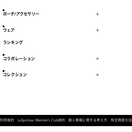
ポーチ/アクセサリー
ウェア
ランキング
コラボレーション
コレクション
利用規約
LeSportsac Member’s Club規約
個人情報に関する考え方
特定商取引法