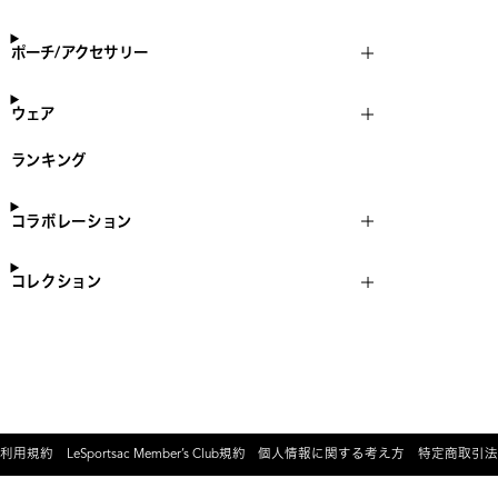
ポーチ/アクセサリー
ウェア
ランキング
コラボレーション
コレクション
利用規約
LeSportsac Member’s Club規約
個人情報に関する考え方
特定商取引法