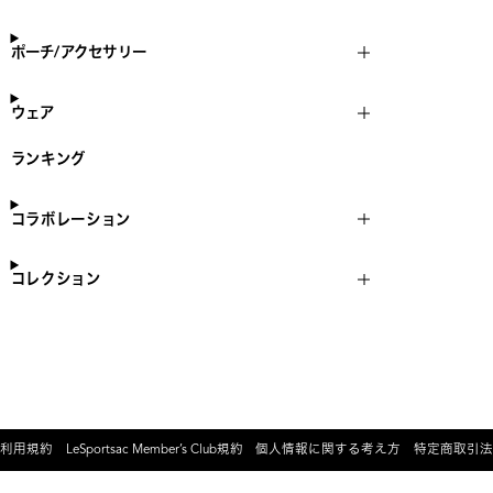
ポーチ/アクセサリー
ウェア
ランキング
コラボレーション
コレクション
利用規約
LeSportsac Member’s Club規約
個人情報に関する考え方
特定商取引法