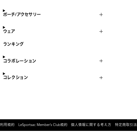
ポーチ/アクセサリー
ウェア
ランキング
コラボレーション
コレクション
利用規約
LeSportsac Member’s Club規約
個人情報に関する考え方
特定商取引法