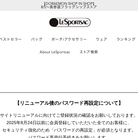
【DORAEMON SHOP IN SHOP】
8/5～表参道フラッグシップストア
ベストセラー
バッグ
ポーチ/アクセサリー
ウェア
ランキング
About LeSportsac
ストア検索
【リニューアル後のパスワード再設定について】
サイトリニューアルに向けて
ご登録状況の確認をお願いしております。
2025年8月24日以前に
会員登録していただいた全てのお客様に、
セキュリティ強化のため「パスワードの再設定」が
必須となります。
パスワード再発行手続きをお願いします。