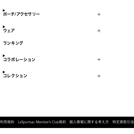
ポーチ/アクセサリー
ウェア
ランキング
コラボレーション
コレクション
利用規約
LeSportsac Member’s Club規約
個人情報に関する考え方
特定商取引法