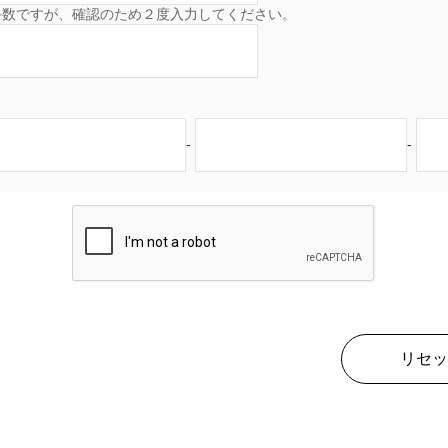
手数ですが、確認のため２度入力してください。
-
-
リセッ