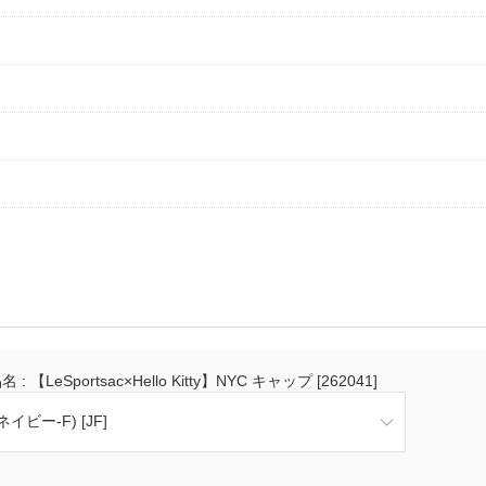
 : 【LeSportsac×Hello Kitty】NYC キャップ [262041]