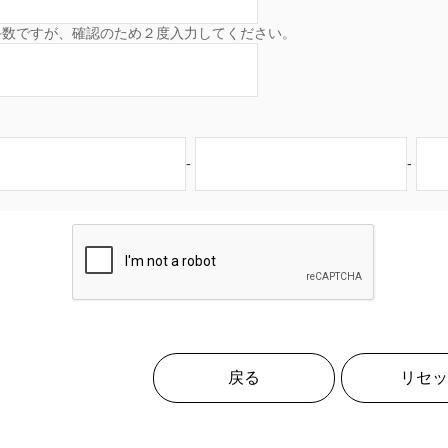
手数ですが、確認のため２度入力してください。
-
-
戻る
リセッ