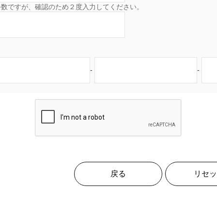
手数ですが、確認のため２度入力してください。
-
-
戻る
リセッ