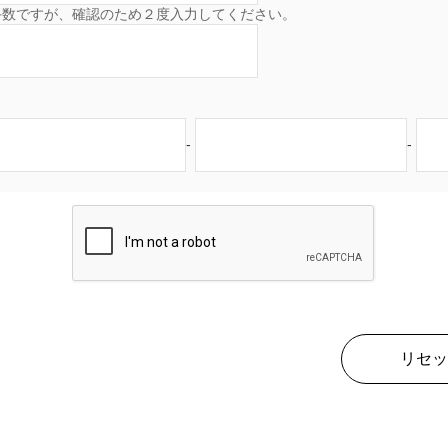
手数ですが、確認のため２度入力してください。
-
-
リセッ