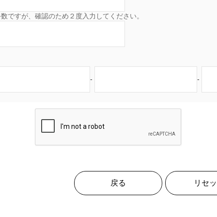
手数ですが、確認のため２度入力してください。
-
-
戻る
リセッ