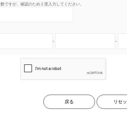
手数ですが、確認のため２度入力してください。
-
-
戻る
リセッ