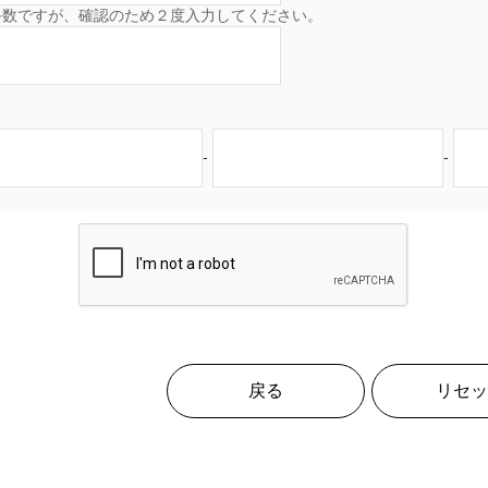
手数ですが、確認のため２度入力してください。
-
-
戻る
リセッ