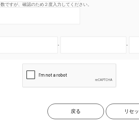
手数ですが、確認のため２度入力してください。
-
-
戻る
リセッ