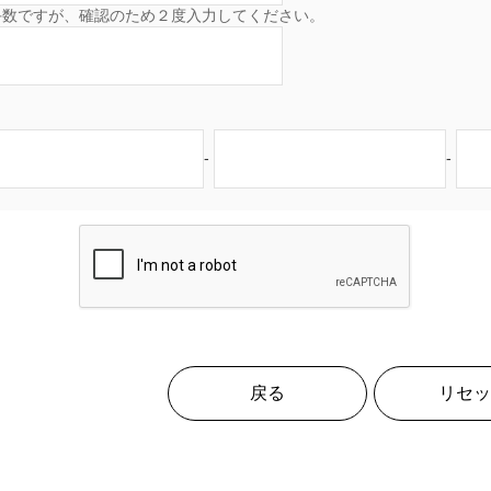
手数ですが、確認のため２度入力してください。
-
-
戻る
リセッ