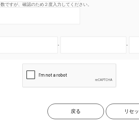
手数ですが、確認のため２度入力してください。
-
-
戻る
リセッ