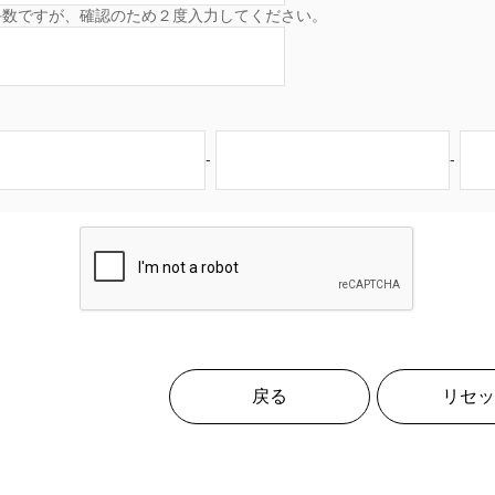
手数ですが、確認のため２度入力してください。
-
-
戻る
リセッ