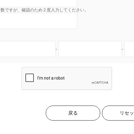
手数ですが、確認のため２度入力してください。
-
-
戻る
リセッ