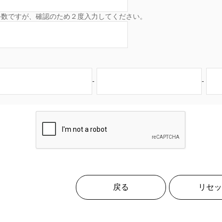
手数ですが、確認のため２度入力してください。
-
-
戻る
リセッ