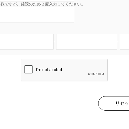
手数ですが、確認のため２度入力してください。
-
-
リセッ