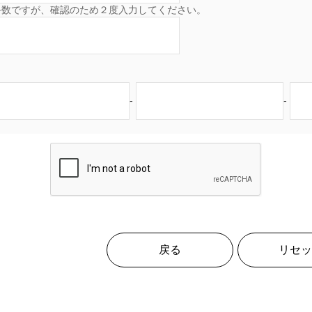
手数ですが、確認のため２度入力してください。
-
-
戻る
リセッ