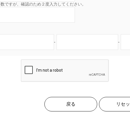
手数ですが、確認のため２度入力してください。
-
-
戻る
リセッ