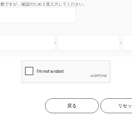
手数ですが、確認のため２度入力してください。
-
-
戻る
リセッ