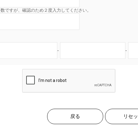
手数ですが、確認のため２度入力してください。
-
-
戻る
リセッ