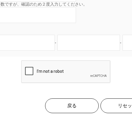
手数ですが、確認のため２度入力してください。
-
-
戻る
リセッ