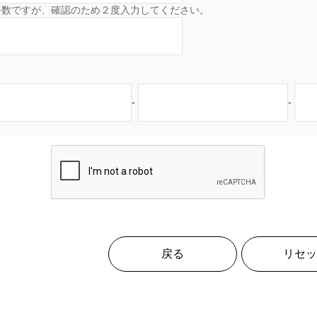
手数ですが、確認のため２度入力してください。
-
-
戻る
リセッ