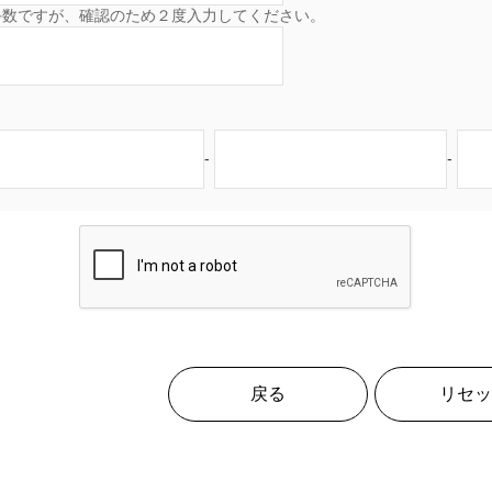
手数ですが、確認のため２度入力してください。
-
-
戻る
リセッ