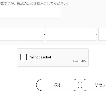
手数ですが、確認のため２度入力してください。
-
-
戻る
リセッ